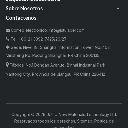
Sobre Nosotros
Contáctenos
Correo electrónico:
info@jutulabel.com


Tel:
+86-21-3392-7425/26/27
Sede: Nivel 18, Shanghai Information Tower, No.1403,

Minsheng Rd. Pudong Shanghai, PR China 200135

Fábrica:
No.1 Dongan Avenue, Binhai Industrial Park,
Nantong City, Provincia de Jiangsu, PR China 226412
Copyright ©
2026
JUTU New Materials Technology Ltd.
Reservados todos los derechos.
Sitemap
.
Política de
privacidad
.