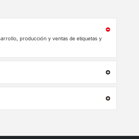
+86-21-
+86-21-
arrollo, producción y ventas de etiquetas y