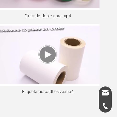
Cinta de doble cara.mp4
Etiqueta autoadhesiva.mp4
info@ju
+86-21-